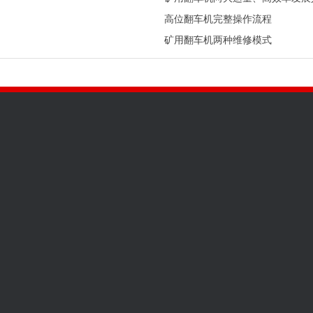
高位翻车机完整操作流程
矿用翻车机两种维修模式
全国咨询热线
131813184
救援设备
邮箱：zhuoligk@163.com‬
化工设备