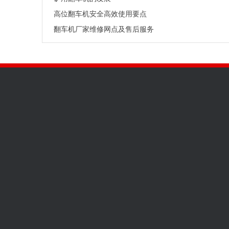
高位翻车机安全高效使用要点
翻车机厂家维修网点及售后服务
工矿信息
产品展示
公司新闻
矿用设备
提升设备
技术资料
铁路设备
防爆电器