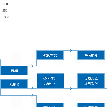
300
350
 350