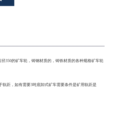
直径350的矿车轮，铸钢材质的，铸铁材质的各种规格矿车轮
于轨距，如有需要3吨底卸式矿车需要条件是矿用轨距是